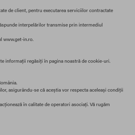
tate de client, pentru executarea serviciilor contractate
a răspunde interpelărilor transmise prin intermediul
l www.get-in.ro.
e informații regăsiți în
pagina noastră de cookie-uri.
România.
ilor, asigurându-se că aceștia vor respecta aceleași condiții
 acționează în calitate de operatori asociați. Vă rugăm