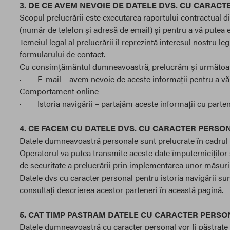
3. DE CE AVEM NEVOIE DE DATELE DVS. CU CARAC
Scopul prelucrării este executarea raportului contractual din
(număr de telefon și adresă de email) și pentru a vă putea e
Temeiul legal al prelucrării îl reprezintă interesul nostru le
formularului de contact.
Cu consimțământul dumneavoastră, prelucrăm și următoarel
· E-mail – avem nevoie de aceste informații pentru a vă p
Comportament online
· Istoria navigării – partajăm aceste informații cu partene
4. CE FACEM CU DATELE DVS. CU CARACTER PERSO
Datele dumneavoastră personale sunt prelucrate în cadrul 
Operatorul va putea transmite aceste date împuterniciților s
de securitate a prelucrării prin implementarea unor măsuri 
Datele dvs cu caracter personal pentru istoria navigării sun
consultați descrierea acestor parteneri în această pagină.
5. CAT TIMP PASTRAM DATELE CU CARACTER PERSO
Datele dumneavoastră cu caracter personal vor fi păstrate t