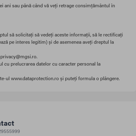
rei ani sau până când vă veți retrage consimțământul în
 să solicitați să vedeți aceste informații, să le rectificați
zează pe interes legitim) și de asemenea aveți dreptul la
a privacy@mgsi.ro.
ul cu prelucrarea datelor cu caracter personal la
te-ul www.dataprotection.ro și puteți formula o plângere.
tact
29555999