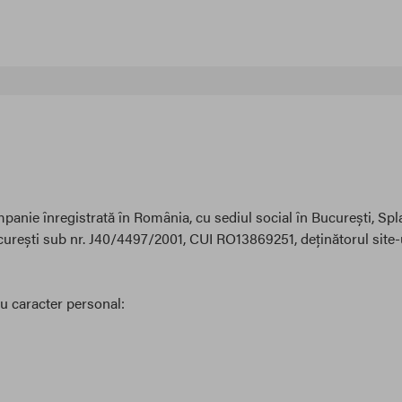
e înregistrată în România, cu sediul social în București, Splaiul U
curești sub nr. J40/4497/2001, CUI RO13869251, deținătorul site-
cu caracter personal: