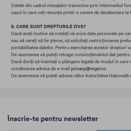
Datele din cadrul mesajelor transmise prin intermediul for
cazul în care veți renunța printr-o cerere de dezabonare la 
6. CARE SUNT DREPTURILE DVS?
Dacă aveți motive să credeți că orice date personale pe care 
sau să cereți să fie șterse, să solicitați restricționarea pre
portabilitatea datelor. Pentru exercitarea acestor drepturi
De asemenea vă puteți retrage consimțământul dat pentru în
Dacă doriți să înaintați o plângere legată de modul în care 
următoarea adresa de e-mail
privacy@mgsi.ro
.
De asemenea vă puteți adresa către Autoritatea Națională d
Înscrie-te pentru newsletter