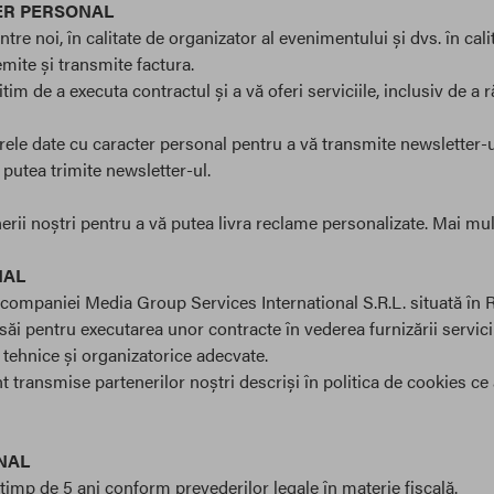
TER PERSONAL
tre noi, în calitate de organizator al evenimentului și dvs. în cali
mite și transmite factura.
gitim de a executa contractul și a vă oferi serviciile, inclusiv de 
e date cu caracter personal pentru a vă transmite newsletter-u
utea trimite newsletter-ul.
rii noștri pentru a vă putea livra reclame personalizate. Mai mult
NAL
companiei Media Group Services International S.R.L. situată în 
ăi pentru executarea unor contracte în vederea furnizării servici
tehnice și organizatorice adecvate.
t transmise partenerilor noștri descriși în politica de cookies ce
NAL
imp de 5 ani conform prevederilor legale în materie fiscală.