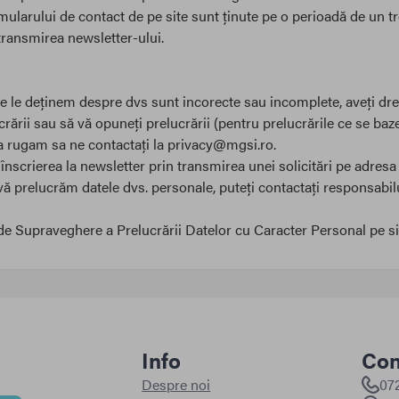
mularului de contact de pe site sunt ținute pe o perioadă de un t
transmirea newsletter-ului.
le deținem despre dvs sunt incorecte sau incomplete, aveți dreptul
lucrării sau să vă opuneți prelucrării (pentru prelucrările ce se ba
 va rugam sa ne contactați la privacy@mgsi.ro.
scrierea la newsletter prin transmirea unei solicitări pe adres
vă prelucrăm datele dvs. personale, puteți contactați responsabil
e Supraveghere a Prelucrării Datelor cu Caracter Personal pe si
Info
Con
Despre noi
07