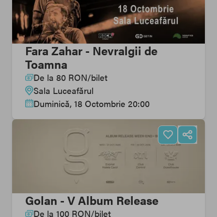
Fara Zahar - Nevralgii de
Toamna
De la
80
RON
/
bilet
Sala Luceafărul
Duminică, 18 Octombrie 20:00
Golan - V Album Release
De la
100
RON
/
bilet