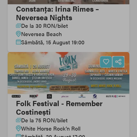
Constanța: Irina Rimes –
Neversea Nights
De la
30
RON
/
bilet
Neversea Beach
Sâmbătă, 15 August 19:00
Folk Festival - Remember
Costinești
De la
75
RON
/
bilet
White Horse Rock’n Roll
Sâmbătă, 29 August 17:00