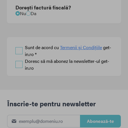
Dorești factură fiscală?
Nu
Da
Sunt de acord cu
Termenii și Condițiile
get-
in.ro *
Doresc să mă abonez la newsletter-ul get-
in.ro
Înscrie-te pentru newsletter
Abonează-te